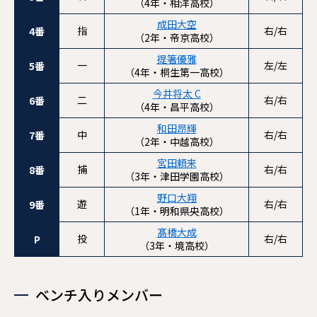
（4年・相洋高校）
成田大空
指
右/右
4番
（2年・帝京高校）
提箸優雅
一
左/左
5番
（4年・桐生第一高校）
今井将太 C
二
右/右
6番
（4年・昌平高校）
和田昂輝
中
右/右
7番
（2年・中越高校）
宮田頼来
捕
右/右
8番
（3年・津田学園高校）
野口大翔
遊
右/右
9番
（1年・明和県央高校）
髙橋大成
投
右/右
P
（3年・境高校）
ベンチ入りメンバー