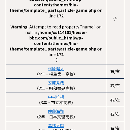
content/themes/hiu-
theme/template_parts/article-game.php
on
line
172
-/-
Warning
: Attempt to read property "name" on
null in
/home/xs114181/heisei-
bbc.com/public_html/wp-
content/themes/hiu-
theme/template_parts/article-game.php
on
line
172
・）
松原健太
右/右
（4年・桐生第一高校）
安原秀哉
右/右
（2年・明和県央高校）
中村笙梧
右/左
（3年・市立柏高校）
佐藤海翔
右/右
（2年・日本文理高校）
高橋太輝
右/右