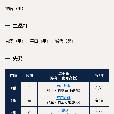
提箸（平）
二塁打
吉澤（平）、平田（平）、城代（関）
先発
選手名
打順
位置
投/打
（学年・出身高校）
石川翔海
三
右/左
1番
（4年・青藍泰斗高校）
平田来輝
左
右/左
2番
（3年・日本文理高校）
川島遥
右
右/右
3番