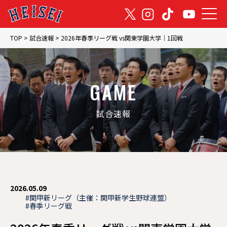
TOP
TOP
>
試合速報
>
2026年春季リーグ戦 vs関東学園大学｜1回戦
トップ
NEWS
GAME
お知らせ
試合速報
GAME
試合速報
TEAM
2026.05.09
チーム紹介
#関甲新リーグ（主催：関甲新学生野球連盟）
#春季リーグ戦
MEMBER