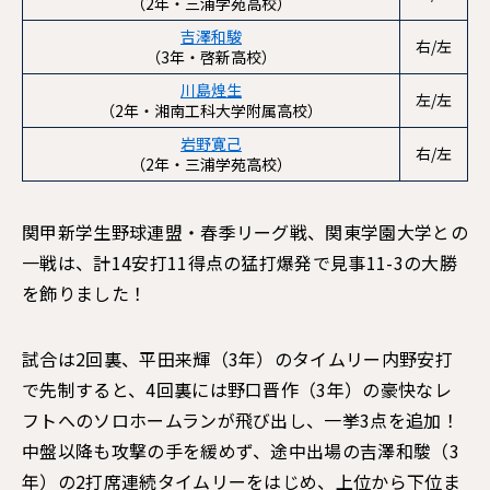
（2年・三浦学苑高校）
吉澤和駿
右/左
（3年・啓新高校）
川島煌生
左/左
（2年・湘南工科大学附属高校）
岩野寛己
右/左
（2年・三浦学苑高校）
関甲新学生野球連盟・春季リーグ戦、関東学園大学との
一戦は、計14安打11得点の猛打爆発で見事11-3の大勝
を飾りました！
試合は2回裏、平田来輝（3年）のタイムリー内野安打
で先制すると、4回裏には野口晋作（3年）の豪快なレ
フトへのソロホームランが飛び出し、一挙3点を追加！
中盤以降も攻撃の手を緩めず、途中出場の吉澤和駿（3
年）の2打席連続タイムリーをはじめ、上位から下位ま