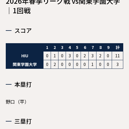
2026年春季リーグ戦 vs関東学園大学
｜1回戦
現役メンバー
CAREER
スコア
卒業生インタビュー
OB・OG
1
2
3
4
5
6
7
8
9
計
HIU
0
1
0
3
0
2
3
2
0
11
OBクラブ会員の方
関東学園大学
0
2
0
0
0
0
1
0
0
3
本塁打
野口（平）
三塁打