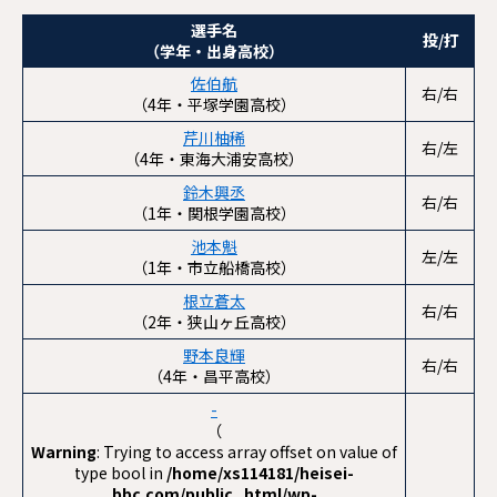
選手名
投/打
（学年・出身高校）
佐伯航
右/右
（4年・平塚学園高校）
芹川柚稀
右/左
（4年・東海大浦安高校）
鈴木興丞
右/右
（1年・関根学園高校）
池本魁
左/左
（1年・市立船橋高校）
根立蒼太
右/右
（2年・狭山ヶ丘高校）
野本良輝
右/右
（4年・昌平高校）
-
（
Warning
: Trying to access array offset on value of
type bool in
/home/xs114181/heisei-
bbc.com/public_html/wp-