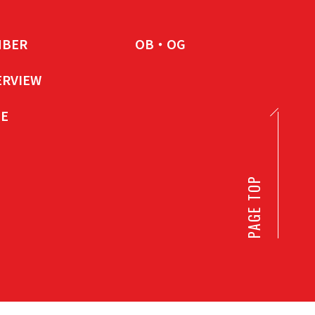
BER
OB・OG
ERVIEW
E
PAGE TOP