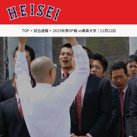
TOP
TOP
>
試合速報
>
2025秋季OP戦 vs青森大学｜11月22日
トップ
NEWS
お知らせ
GAME
試合速報
TEAM
チーム紹介
MEMBER