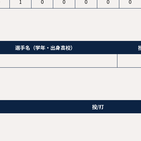
0
1
0
0
0
0
0
選手名
（学年・出身高校）
投/打