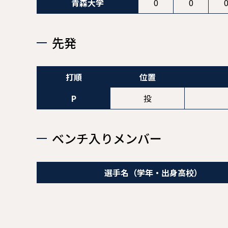
青森大学
0
0
先発
打順
位置
P
投
ベンチ入りメンバー
選手名
（学年・出身高校）