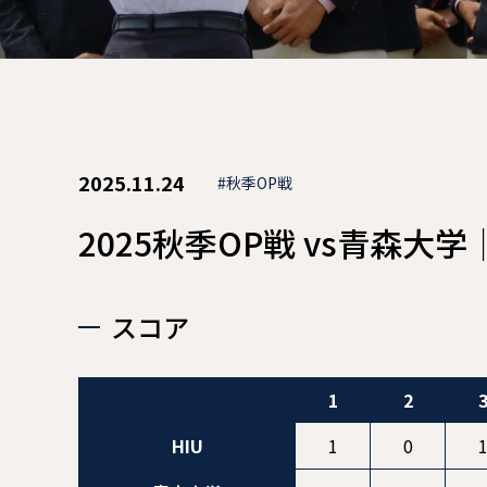
現役メンバー
CAREER
卒業生インタビュー
OB・OG
2025.11.24
#秋季OP戦
OBクラブ会員の方
2025秋季OP戦 vs青森大学
スコア
1
2
HIU
1
0