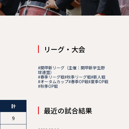
リーグ・大会
#関甲新リーグ（主催：関甲新学生野
球連盟）
#春季リーグ戦
#秋季リーグ戦
#新人戦
#オータムカップ
#春季OP戦
#夏季OP戦
#秋季OP戦
計
最近の試合結果
9