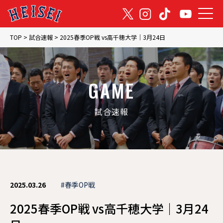
TOP
TOP
>
試合速報
>
2025春季OP戦 vs高千穂大学｜3月24日
トップ
NEWS
GAME
お知らせ
試合速報
GAME
試合速報
TEAM
2025.03.26
#春季OP戦
チーム紹介
2025春季OP戦 vs高千穂大学｜3月24
MEMBER