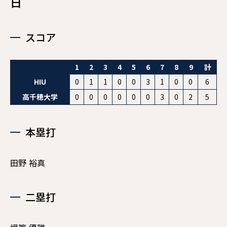
日
現役メンバー
スコア
CAREER
卒業生インタビュー
1
2
3
4
5
6
7
8
9
計
OB・OG
HIU
0
1
1
0
0
3
1
0
0
6
高千穂大学
0
0
0
0
0
0
3
0
2
5
OBクラブ会員の方
本塁打
田野 裕真
二塁打