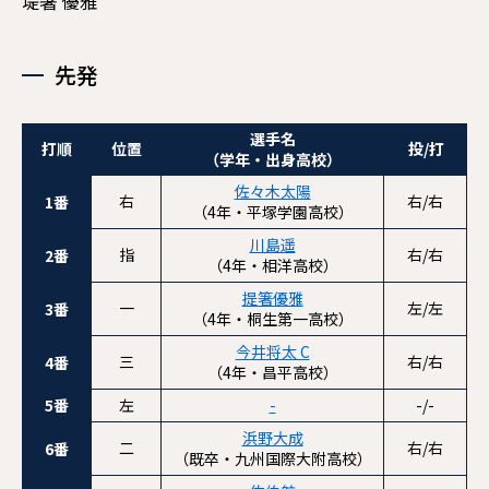
堤箸 優雅
先発
選手名
打順
位置
投/打
（学年・出身高校）
佐々木太陽
右
右/右
1番
（4年・平塚学園高校）
川島遥
指
右/右
2番
（4年・相洋高校）
提箸優雅
一
左/左
3番
（4年・桐生第一高校）
今井将太 C
三
右/右
4番
（4年・昌平高校）
5番
左
-
-/-
浜野大成
二
右/右
6番
（既卒・九州国際大附高校）