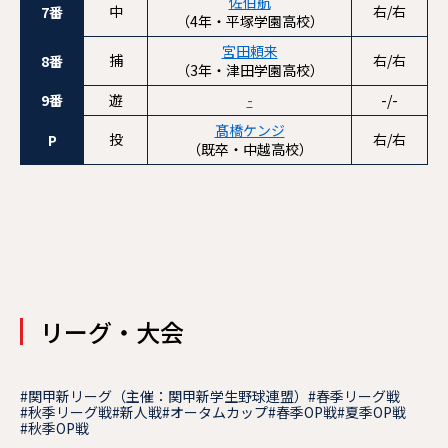
佐伯航
中
右/右
7番
（4年・平塚学園高校）
宮田頼来
捕
右/右
8番
（3年・津田学園高校）
9番
遊
-
-/-
髙橋ケンジ
投
右/右
P
（既卒・中越高校）
リーグ・大会
#関甲新リーグ（主催：関甲新学生野球連盟）
#春季リーグ戦
#秋季リーグ戦
#新人戦
#オータムカップ
#春季OP戦
#夏季OP戦
#秋季OP戦