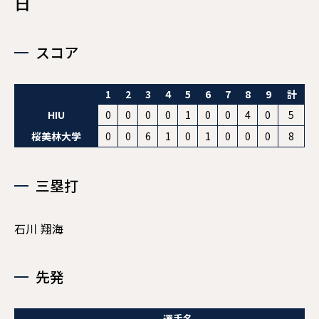
日
現役メンバー
スコア
CAREER
卒業生インタビュー
1
2
3
4
5
6
7
8
9
計
OB・OG
HIU
0
0
0
0
1
0
0
4
0
5
桜美林大学
0
0
6
1
0
1
0
0
0
8
OBクラブ会員の方
三塁打
石川 翔海
先発
選手名