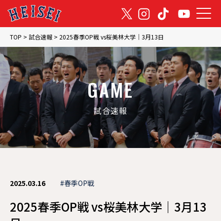
TOP
TOP
>
試合速報
>
2025春季OP戦 vs桜美林大学｜3月13日
トップ
NEWS
GAME
お知らせ
試合速報
GAME
試合速報
TEAM
2025.03.16
#春季OP戦
チーム紹介
2025春季OP戦 vs桜美林大学｜3月13
MEMBER