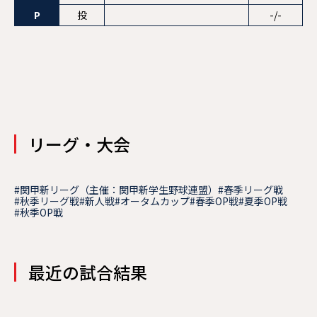
P
投
-/-
リーグ・大会
#関甲新リーグ（主催：関甲新学生野球連盟）
#春季リーグ戦
#秋季リーグ戦
#新人戦
#オータムカップ
#春季OP戦
#夏季OP戦
#秋季OP戦
最近の試合結果