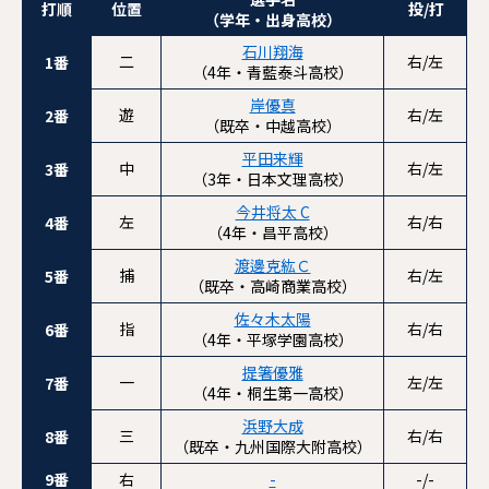
打順
位置
投/打
（学年・出身高校）
石川翔海
二
右/左
1番
（4年・青藍泰斗高校）
岸優真
遊
右/左
2番
（既卒・中越高校）
平田来輝
中
右/左
3番
（3年・日本文理高校）
今井将太 C
左
右/右
4番
（4年・昌平高校）
渡邊克紘Ｃ
捕
右/左
5番
（既卒・高崎商業高校）
佐々木太陽
指
右/右
6番
（4年・平塚学園高校）
提箸優雅
一
左/左
7番
（4年・桐生第一高校）
浜野大成
三
右/右
8番
（既卒・九州国際大附高校）
9番
右
-
-/-