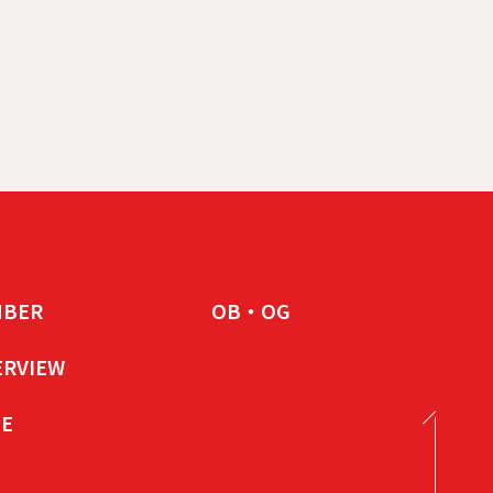
BER
OB・OG
ERVIEW
E